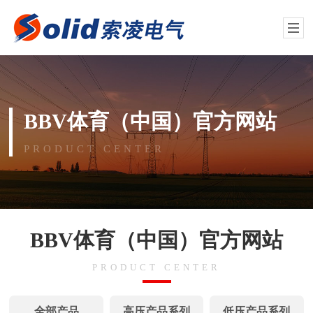
BBV体育（中国）官方网站
PRODUCT CENTER
BBV体育（中国）官方网站
PRODUCT CENTER
全部产品
高压产品系列
低压产品系列