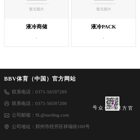
液冷商储
液冷PACK
.
.
BBV体育（中国）官方网站
联系电话：0371-56597289
联系电话：0371-56597200
官方微信公众号
公司邮箱：SL@suoling.com
公司地址：郑州市经开区祥瑞街100号